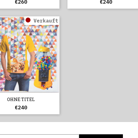
€260
€240
Verkauft

Vorschau
OHNE TITEL
€240