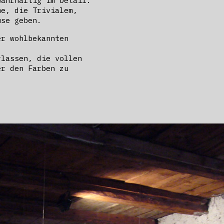
wahrhaftig im Detail.
me, die Trivialem,
ause geben.
er wohlbekannten
rlassen, die vollen
er den Farben zu