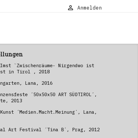

Anmelden
ellungen
Imst `Zwischenräume- Nirgendwo ist
st in Tirol , 2018
ngarten, Lana, 2016
nzensfeste ´50x50x50 ART SÜDTIROL´,
te, 2013
Kunst ´Medien.Macht.Meinung´, Lana,
al Art Festival ´Tina B´, Prag, 2012