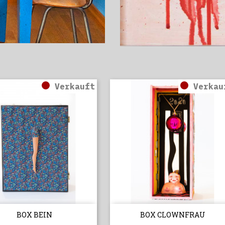
Verkauft
Verkau


Vorschau
Vorschau
BOX BEIN
BOX CLOWNFRAU