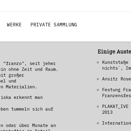
WERKE
PRIVATE SAMMLUNG
Einige Aust
Kunststaße 
- “franzo", seit jeher
nichts´, Im
ein ohne Zeit und Raum.
mit großer
Ansitz Rose
bel und
en Materialien.
Festung Fra
Franzensfes
ziska erkennt man
PLAKAT_IVE 
eben tummeln sich auf
2013
Internation
en oder über Monate an