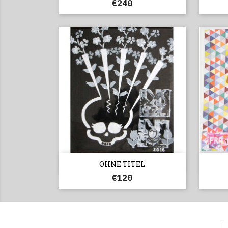
€240

Vorschau
OHNE TITEL
€120